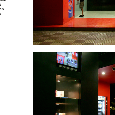
s
amb
a