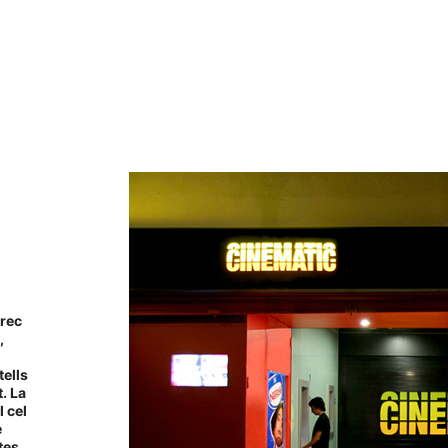
rrec
,
tells
. La
l cel
e
tes.