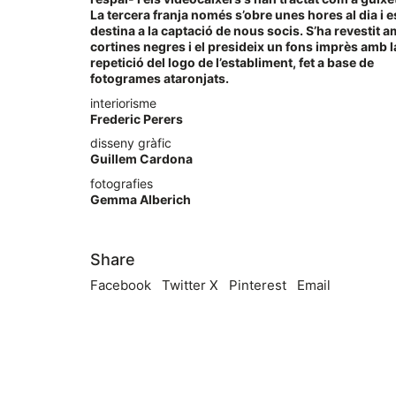
La tercera franja només s’obre unes hores al dia i e
destina a la captació de nous socis. S’ha revestit 
cortines negres i el presideix un fons imprès amb l
repetició del logo de l’establiment, fet a base de
fotogrames ataronjats.
interiorisme
Frederic Perers
disseny gràfic
Guillem Cardona
fotografies
Gemma Alberich
Share
Facebook
Twitter X
Pinterest
Email