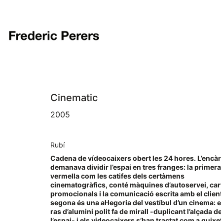
Cinematic
2005
Rubí
Cadena de vídeocaixers obert les 24 hores. L’encà
demanava dividir l’espai en tres franges: la primera
vermella com les catifes dels certàmens
cinematogràfics, conté màquines d’autoservei, car
promocionals i la comunicació escrita amb el client
segona és una al·legoria del vestíbul d’un cinema: e
ras d’alumini polit fa de mirall -duplicant l’alçada d
l’espai- i els videocaixers s’han tractat com a guixe